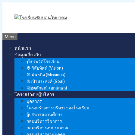
Skip
to
content
Menu
หน้าแรก
ข้อมูลเกี่ยวกับ
📠ประวัติโรงเรียน
🌟 วิสัยทัศน์ (Vision)
🎯 พันธกิจ (Missions)
🎯เป้าประสงค์ (Goal)
🚀อัตลักษณ์-เอกลักษณ์
โครงสร้างฯ/ผู้บริหาร
บุคลากร
โครงสร้างการบริหารของโรงเรียน
ผู้บริหารสถานศึกษา
กลุ่มบริหารวิชาการ
กลุ่มบริหารงบประมาณ
กลุ่มบริหารงานบุคคล