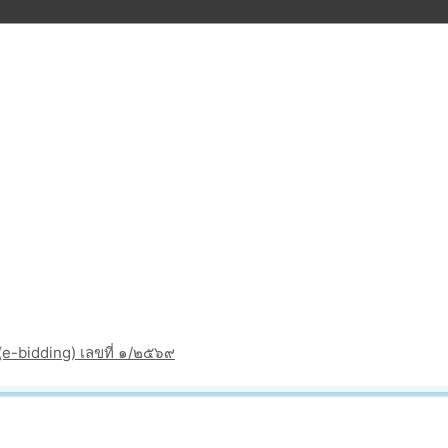
(e-bidding) เลขที่ ๑/๒๕๖๙