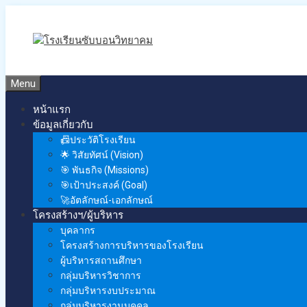
Skip
to
content
Menu
หน้าแรก
ข้อมูลเกี่ยวกับ
📠ประวัติโรงเรียน
🌟 วิสัยทัศน์ (Vision)
🎯 พันธกิจ (Missions)
🎯เป้าประสงค์ (Goal)
🚀อัตลักษณ์-เอกลักษณ์
โครงสร้างฯ/ผู้บริหาร
บุคลากร
โครงสร้างการบริหารของโรงเรียน
ผู้บริหารสถานศึกษา
กลุ่มบริหารวิชาการ
กลุ่มบริหารงบประมาณ
กลุ่มบริหารงานบุคคล