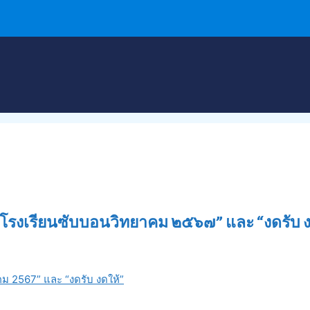
ส โรงเรียนซับบอนวิทยาคม ๒๕๖๗” และ “งดรับ ง
คม 2567” และ “งดรับ งดให้”