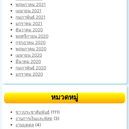
พฤษภาคม 2021
เมษายน 2021
กุมภาพันธ์ 2021
มกราคม 2021
ธันวาคม 2020
พฤศจิกายน 2020
กรกฎาคม 2020
พฤษภาคม 2020
เมษายน 2020
มีนาคม 2020
กุมภาพันธ์ 2020
มกราคม 2020
หมวดหมู่
ข่าวประชาสัมพันธ์
(111)
งานการเงินและพัสดุ
(3)
งานบุคคล
(4)