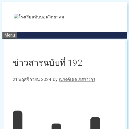
Skip
to
content
Menu
ข่าวสารฉบับที่ 192
21 พฤศจิกายน 2024
by
ณรงค์เดช ภัสรางกูร