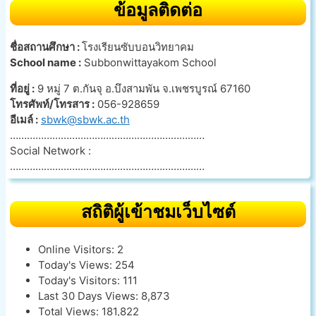
ข้อมูลติดต่อ
ชื่อสถานศึกษา :
โรงเรียนซับบอนวิทยาคม
School name :
Subbonwittayakom School
ที่อยู่ :
9 หมู่ 7 ต.กันจุ อ.บึงสามพัน จ.เพชรบูรณ์ 67160
โทรศัพท์/โทรสาร :
056-928659
อีเมล์ :
sbwk@sbwk.ac.th
……………………………………………………………
Social Network :
……………………………………………………………
สถิติผู้เข้าชมเว็บไซต์
Online Visitors:
2
Today's Views:
254
Today's Visitors:
111
Last 30 Days Views:
8,873
Total Views:
181,822