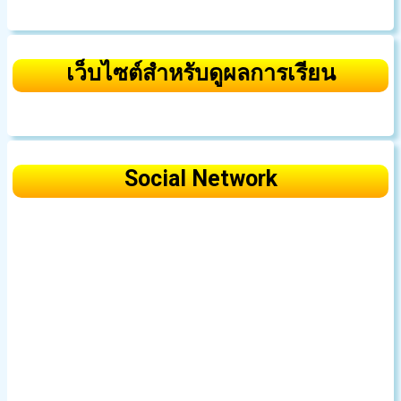
เว็บไซต์สำหรับดูผลการเรียน
Social Network