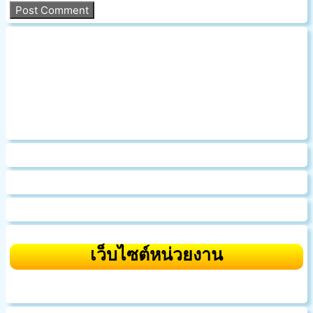
เว็บไซต์หน่วยงาน