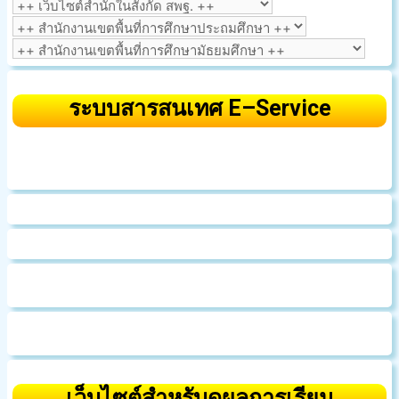
ระบบสารสนเทศ E–Service
เว็บไซต์สำหรับดูผลการเรียน