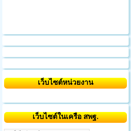
เว็บไซต์หน่วยงาน
เว็บไซต์ในเครือ สพฐ.