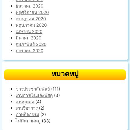
ธันวาคม 2020
พฤศจิกายน 2020
กรกฎาคม 2020
พฤษภาคม 2020
เมษายน 2020
มีนาคม 2020
กุมภาพันธ์ 2020
มกราคม 2020
หมวดหมู่
ข่าวประชาสัมพันธ์
(111)
งานการเงินและพัสดุ
(3)
งานบุคคล
(4)
งานวิชาการ
(2)
ภาพกิจกรรม
(2)
ไม่มีหมวดหมู่
(33)